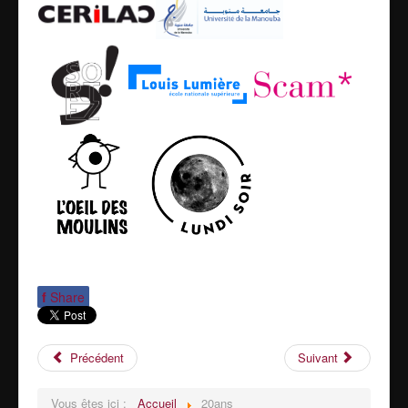
f
Share
Précédent
Suivant
Vous êtes ici :
Accueil
20ans