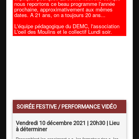
nous reportons ce beau programme l'année
prochaine, approximativement aux mêmes
dates. A 21 ans, on a toujours 20 ans...
L'équipe pédagogique du DEMC, l'association
L'oeil des Moulins et le collectif Lundi soir.
Au
programme
SOIRÉE FESTIVE / PERFORMANCE VIDÉO
Vendredi 10 décembre 2021 | 20h30 | Lieu
à déterminer
Rassemblant les enseignant·e·s, les formateur·rice·s, les