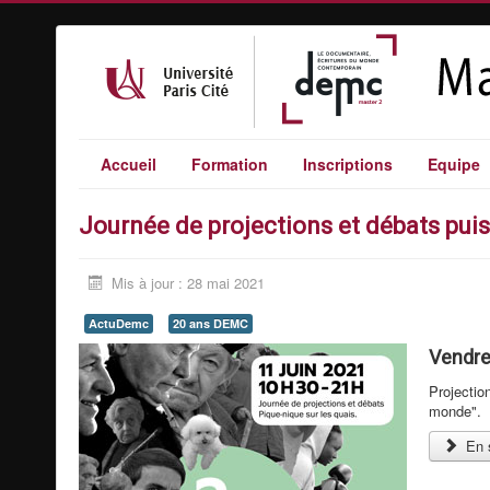
Accueil
Formation
Inscriptions
Equipe
Journée de projections et débats puis
Mis à jour : 28 mai 2021
ActuDemc
20 ans DEMC
Vendred
Projectio
monde".
En s