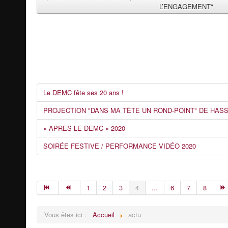
L’ENGAGEMENT"
Le DEMC fête ses 20 ans !
PROJECTION "DANS MA TÊTE UN ROND-POINT" DE HAS
« APRÈS LE DEMC » 2020
SOIRÉE FESTIVE / PERFORMANCE VIDÉO 2020
1
2
3
4
...
6
7
8
Vous êtes ici :
Accueil
actu