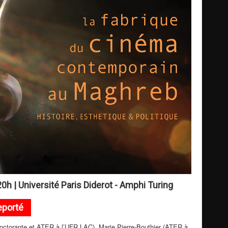
20h | Université Paris Diderot - Amphi Turing
eporté
doctorante et ATER à l’UFR LAC), Marie Pierre-Bouthier (ATER à