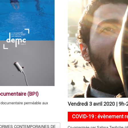
cumentaire (BPI)
ma documentaire perméable aux
Vendredi 3 avril 2020 | 9h-
COVID-19 : évènement r
N "FORMES CONTEMPORAINES DE
Co-organisée par Salima Tenfiche (