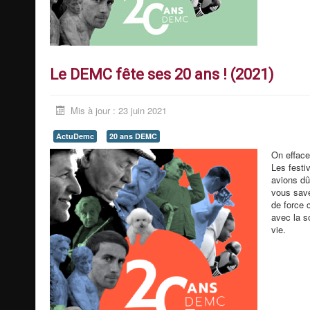
Le DEMC fête ses 20 ans ! (2021)
Mis à jour : 23 juin 2021
ActuDemc
20 ans DEMC
On efface
Les festi
avions dû 
vous save
de force 
avec la so
vie.