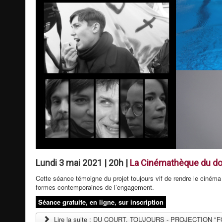
Lundi 3 mai 2021 | 20h |
La Cinémathèque du do
Cette séance témoigne du projet toujours vif de rendre le ciné
formes contemporaines de l’engagement.
Séance gratuite, en ligne, sur inscription
Lire la suite : DU COURT, TOUJOURS - PROJECTIO