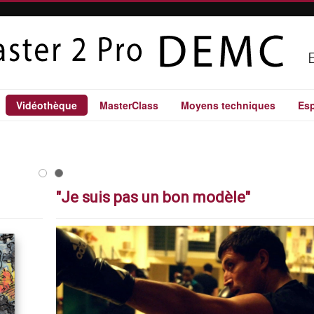
Vidéothèque
MasterClass
Moyens techniques
Esp
"Je suis pas un bon modèle"