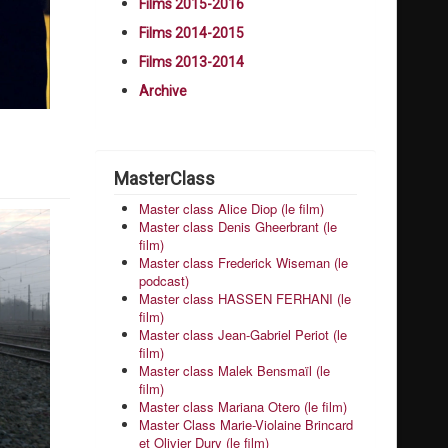
Films 2015-2016
Films 2014-2015
Films 2013-2014
Archive
MasterClass
Master class Alice Diop (le film)
Master class Denis Gheerbrant (le
film)
Master class Frederick Wiseman (le
podcast)
Master class HASSEN FERHANI (le
film)
Master class Jean-Gabriel Periot (le
film)
Master class Malek Bensmaïl (le
film)
Master class Mariana Otero (le film)
Master Class Marie-Violaine Brincard
et Olivier Dury (le film)