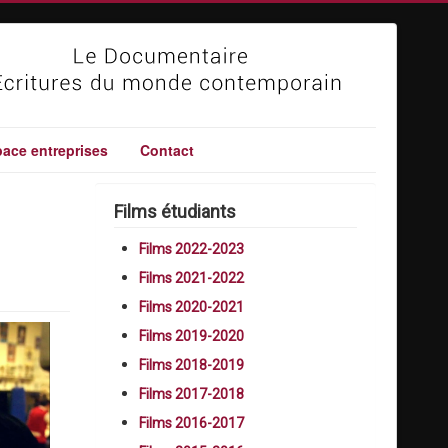
ace entreprises
Contact
Films étudiants
Films 2022-2023
Films 2021-2022
Films 2020-2021
Films 2019-2020
Films 2018-2019
Films 2017-2018
Films 2016-2017