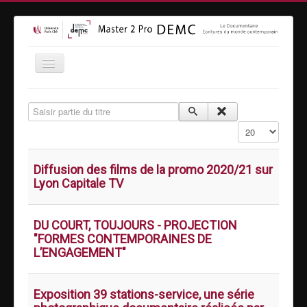
Accueil
Saisir partie du titre
Formation
Affichage #
Inscriptions
Equipe
Diffusion des films de la promo 2020/21 sur
Lyon Capitale TV
Vidéothèque
MasterClass
DU COURT, TOUJOURS - PROJECTION
Moyens techniques
"FORMES CONTEMPORAINES DE
L’ENGAGEMENT"
Espace entreprises
Contact
Exposition 39 stations-service, une série