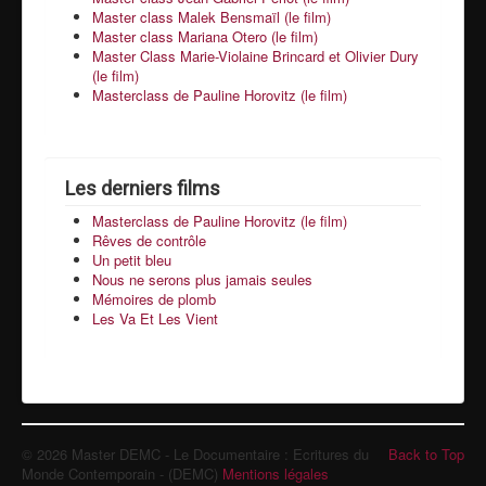
Master class Malek Bensmaïl (le film)
Master class Mariana Otero (le film)
Master Class Marie-Violaine Brincard et Olivier Dury
(le film)
Masterclass de Pauline Horovitz (le film)
Les derniers films
Masterclass de Pauline Horovitz (le film)
Rêves de contrôle
Un petit bleu
Nous ne serons plus jamais seules
Mémoires de plomb
Les Va Et Les Vient
© 2026 Master DEMC - Le Documentaire : Ecritures du
Back to Top
Monde Contemporain - (DEMC)
Mentions légales