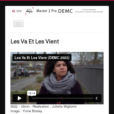
Accueil
Les Va Et Les Vient
Formation
Inscriptions
Equipe
Vidéothèque
MasterClass
Moyens techniques
Espace entreprises
Contact
2022 - 16min - Réalisation : Juliette Migliorini
Image : Yvine Briolay